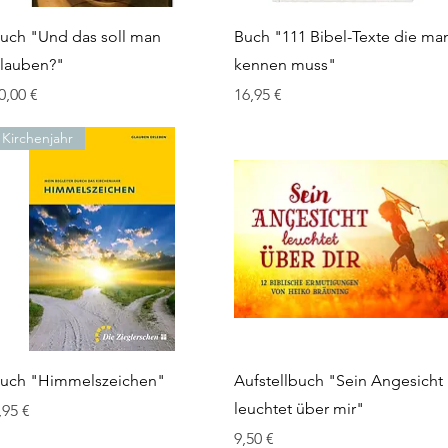
Schnellansicht
Schnellansicht
uch "Und das soll man
Buch "111 Bibel-Texte die ma
lauben?"
kennen muss"
reis
Preis
0,00 €
16,95 €
Kirchenjahr
Schnellansicht
Schnellansicht
uch "Himmelszeichen"
Aufstellbuch "Sein Angesicht
leuchtet über mir"
reis
,95 €
Preis
9,50 €