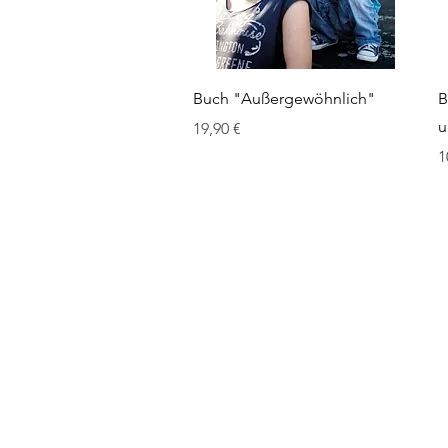
Schnellansicht
Buch "Außergewöhnlich"
B
u
Preis
19,90 €
P
1