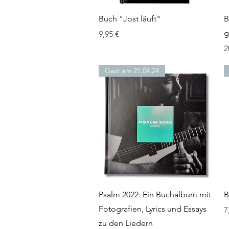
Schnellansicht
Buch "Jost läuft"
B
g
Preis
9,95 €
P
2
Gast am 21.04.24
Schnellansicht
Psalm 2022: Ein Buchalbum mit
B
Fotografien, Lyrics und Essays
P
7
zu den Liedern