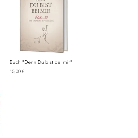
Schnellansicht
Buch "Denn Du bist bei mir"
Preis
15,00 €