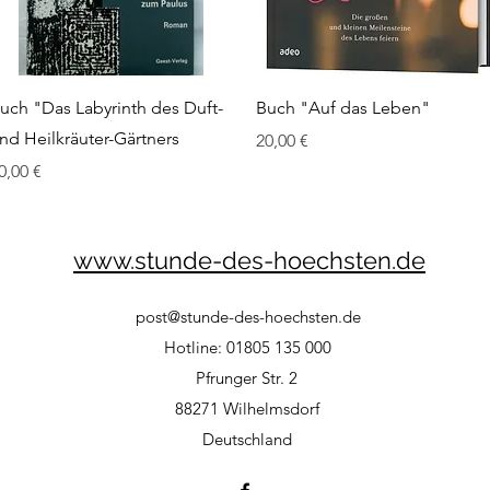
Schnellansicht
Schnellansicht
uch "Das Labyrinth des Duft-
Buch "Auf das Leben"
nd Heilkräuter-Gärtners
Preis
20,00 €
reis
0,00 €
www.stunde-des-hoechsten.de
post@stunde-des-hoechsten.de
Hotline: 01805 135 000
Pfrunger Str. 2
88271 Wilhelmsdorf
Deutschland