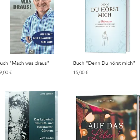
Schnellansicht
Schnellansicht
uch "Mach was draus"
Buch "Denn Du hörst mich"
reis
Preis
9,00 €
15,00 €