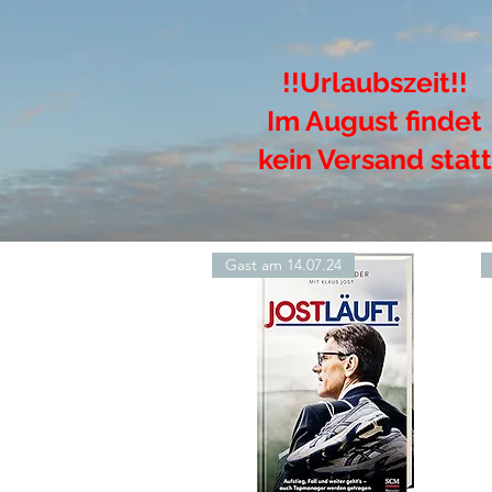
!!Urlaubszeit!!
Im August findet
kein Versand statt
Gast am 14.07.24