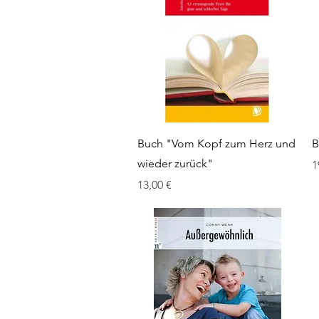
Schnellansicht
Buch "Vom Kopf zum Herz und
B
wieder zurück"
P
1
Preis
13,00 €