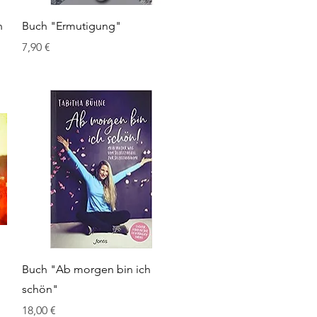
Schnellansicht
n
Buch "Ermutigung"
Preis
7,90 €
Schnellansicht
Buch "Ab morgen bin ich
schön"
Preis
18,00 €