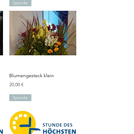
Spende
Schnellansicht
Blumengesteck klein
Preis
20,00 €
Spende