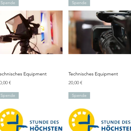
Spende
Spende
Schnellansicht
Schnellansicht
echnisches Equipment
Technisches Equipment
reis
Preis
0,00 €
20,00 €
Spende
Spende