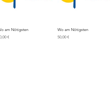
Schnellansicht
Schnellansicht
o am Nötigsten
Wo am Nötigsten
reis
Preis
0,00 €
50,00 €