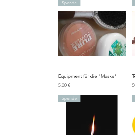
Spende
Schnellansicht
Equipment für die "Maske"
T
Preis
P
5,00 €
5
Spende