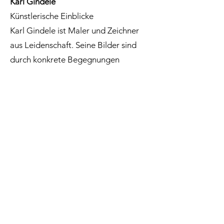
Karl Gindele
Künstlerische Einblicke
Karl Gindele ist Maler und Zeichner
aus Leidenschaft. Seine Bilder sind
durch konkrete Begegnungen
inspiriert. Menschen wie sie sich
nähern, wie sie sich berühren, wohin
sie fahren. Innerhalb dieses Prozesses
löst er einen kleinen Moment, hält die
Geste aus und an und bindet sie
letztlich im Bild fest. Dies konstruiert
er nicht, es ist die Art seines Blickes.
Schicht um Schicht, ständig zum
Loslassen und zur Erneuerung bereit,
durch wechselnde Farbwahl und den
Umbau der Komposition zigfach und