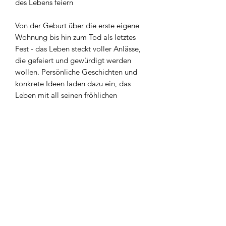
des Lebens feiern
Von der Geburt über die erste eigene
Wohnung bis hin zum Tod als letztes
Fest - das Leben steckt voller Anlässe,
die gefeiert und gewürdigt werden
wollen. Persönliche Geschichten und
konkrete Ideen laden dazu ein, das
Leben mit all seinen fröhlichen
Meilensteinen, traurigen Momenten
und Alltags-Glanzpunkten zu umarmen.
www.stunde-des-hoechsten.de
post@stunde-des-hoechsten.de
Hotline:
01805 135 000