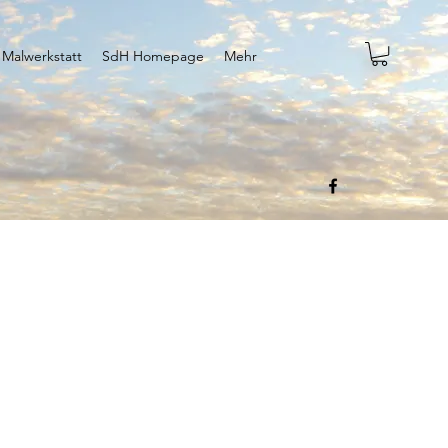
 Malwerkstatt
SdH Homepage
Mehr