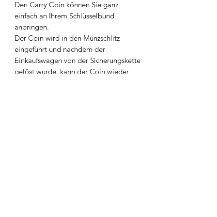
Den Carry Coin können Sie ganz
einfach an Ihrem Schlüsselbund
anbringen.
Der Coin wird in den Münzschlitz
eingeführt und nachdem der
Einkaufswagen von der Sicherungskette
gelöst wurde, kann der Coin wieder
aus dem Schlitz gezogen werden.
www.stunde-des-hoechsten.de
post@stunde-des-hoechsten.de
Hotline:
01805 135 000
Pfrunger Str. 2
88271 Wilhelmsdorf