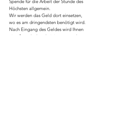
Spende für die Arbeit der Stunde des
Höchsten allgemein.
Wir werden das Geld dort einsetzen,
wo es am dringendsten benötigt wird.
Nach Eingang des Geldes wird Ihnen
eine Spendenbescheinigung zugehen.
www.stunde-des-hoechsten.de
post@stunde-des-hoechsten.de
Hotline:
01805 135 000
Pfrunger Str. 2
88271 Wilhelmsdorf
Deutschland