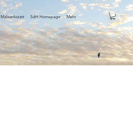
 Malwerkstatt
SdH Homepage
Mehr