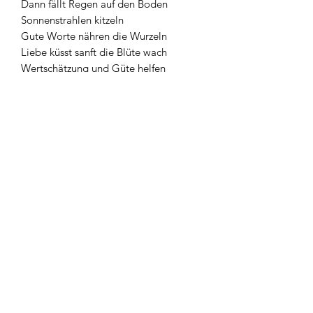
Dann fällt Regen auf den Boden
Sonnenstrahlen kitzeln
Gute Worte nähren die Wurzeln
Liebe küsst sanft die Blüte wach
Wertschätzung und Güte helfen
Mutig streckt sie sich nach oben
Sie blüht auf
Entfaltet ihre Schönheit
Findet ihre Bestimmung
Blüht auf zur Freude
Blüht auf zum Leben
Blüht auf zur Ehre Gottes!
(
©️
01/2021 P. Weber)
www.stunde-des-hoechsten.de