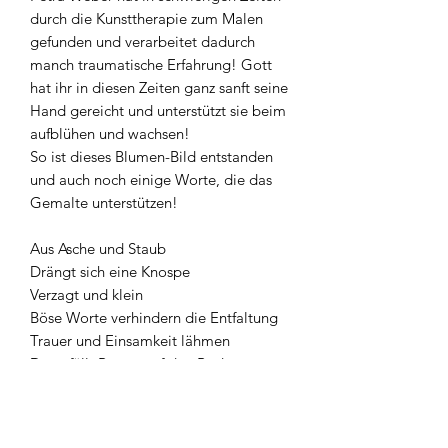
durch die Kunsttherapie zum Malen
gefunden und verarbeitet dadurch
manch traumatische Erfahrung! Gott
hat ihr in diesen Zeiten ganz sanft seine
Hand gereicht und unterstützt sie beim
aufblühen und wachsen!
So ist dieses Blumen-Bild entstanden
und auch noch einige Worte, die das
Gemalte unterstützen!
Aus Asche und Staub
Drängt sich eine Knospe
Verzagt und klein
Böse Worte verhindern die Entfaltung
Trauer und Einsamkeit lähmen
Dann fällt Regen auf den Boden
Sonnenstrahlen kitzeln
Gute Worte nähren die Wurzeln
Liebe küsst sanft die Blüte wach