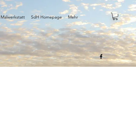
 Malwerkstatt
SdH Homepage
Mehr